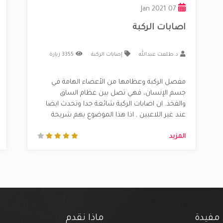
07 Jan 2021
اصابات الركبة
د.طلعت عبدالله
إصابات الركبة
3355 زيارة
مفصل الركبة وعظامها من الأعضاء الهامة في
جسم الإنسان، فهي تصل بين عظام الساق
والفخذ. ان اصابات الركبة شائعة جدا وتحدث ايضا
عند غير اللاعبين , اذا هذا الموضوع يهم شريحة
كبيرة من المجتمع. 70% من اصابات الركبة تحدث
المزيد
نتيجة إصابة غير مباشرة للركبة قد تنتج عنها إصابة
لجزء واحد أو أكثر من المفصل .  أعرا......
 مفيدة
ماذا نقدم