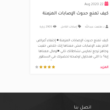
22 Aug 2020
كيف تمنع حدوث الإصابات المزمنة
د.طلعت عبدالله
إصابات الكاحل
2905 زيارة
كيف تمنع حدوث الإصابات المزمنة ◾ إختفاء أعراض
الالم بعد الإصابات مش معناها إنك خلاص خفيت
وجاهز ترجع تمارس نشاطاتك تاني ◾اومال معناها
إيه؟ دا اللي هنحاول اوضحه لحضرتك في السطور
القادمة ➖➖➖➖➖➖➖➖➖➖➖➖➖➖➖➖ 🔵 أغلب
المزيد
حالات الإصابات اللي بتيجي العيادة لما بتاخد منه
تاريخ الاصابة هيقولك انه زم......
اتصل بنا