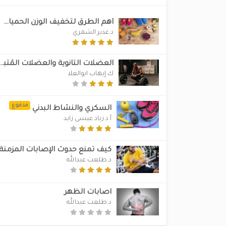
أهم الطرق لتخفيف الوزن الحميات أم السعرات الحرارية
د.غدير الشمري
العضلات الثانوية والعضلا
ك.إيهاب ابوالعلا
مدفوع
السكري والنشاط البدني
أ.د زياد عيسى زايد
كيف تمنع حدوث الإصابات المزمنة
د.طلعت عبدالله
اصابات الظهر
د.طلعت عبدالله