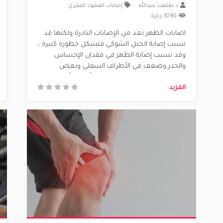
د.طلعت عبدالله
إصابات العمود الفقري
3090 زيارة
اصابات الظهر تعد من الإصابات النادرة ولكنها قد
تسبب إصابة الحبل الشوكي فتشكل خطورة كبيرة ،
وقد تسبب إصابة الظهر في فقدان الإحساس
والخدر وضعف في الأطراف السفلى وبعض
إصابات الظهر الحادة تسبب ضرراً عصبياً لذا تحتاج
المزيد
إلى رعاية طبية خاصة . الاسباب العامه لاصابات
الظهر – ضعف عضلات الظهر، البطن، الورك
سبب......