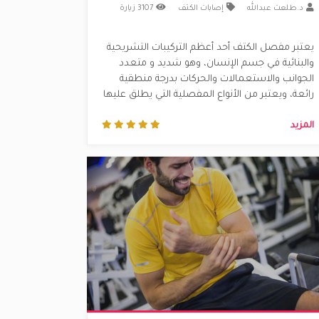
د.طلعت عبدالله
إصابات الكتف
3107 زيارة
يعتبر مفصل الكتف أحد أعظم التركيبات التشريحية
والبنائية في جسم الإنسان، وهو شديد و متعدد
الجوانب والاستعمالات والحركات بدرجة منطقية
رائعة، ويعتبر من الأنواع المفصلية التي يطلق عليها
الكرة والحق، وهو مفصل بحكم تكوينه غير مستقر
المزيد
وذلك لعدم عمق التجويف الذي تسكن فيه رأس
عظمة العضد في مكانها الطبيعي بلوح......