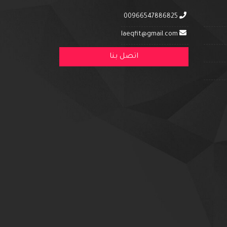
00966547886825
laeqfit@gmail.com
اتصل بنا