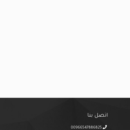
اتصل بنا
00966547886825