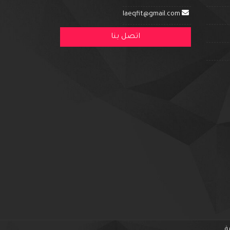
laeqfit@gmail.com
اتصل بنا
ة